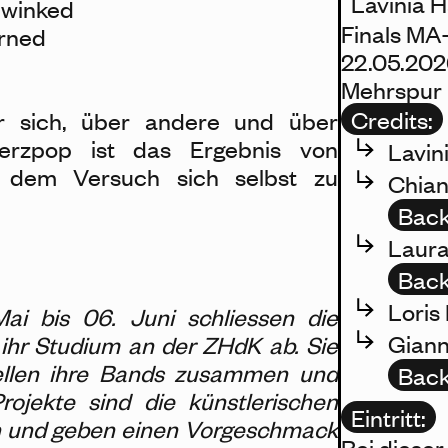
Lavinia 
 winked
Finals MA
ferned
22.05.202
Mehrspur 
Credits:
er sich, über andere und über
erzpop ist das Ergebnis von
Lavini
 dem Versuch sich selbst zu
Chian
Back
Laura
Back
Loris 
ai bis 06. Juni schliessen die
Giann
ihr Studium an der ZHdK ab. Sie
tellen ihre Bands zusammen und
Back
Projekte sind die künstlerischen
Eintritt:
en und geben einen Vorgeschmack
Bei dieser