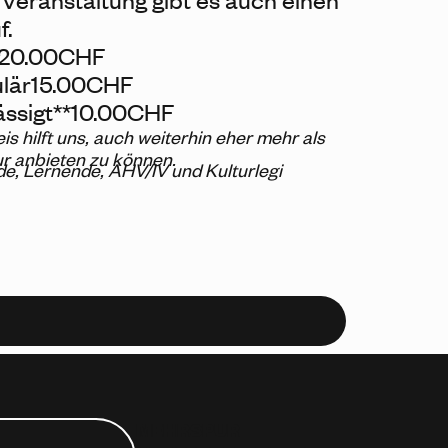
f.
20.00
CHF
lär
15.00
CHF
ssigt**
10.00
CHF
eis hilft uns, auch weiterhin eher mehr als
ur anbieten zu können.
de, Lernende, AHV/IV und Kulturlegi
MEHRSPUR