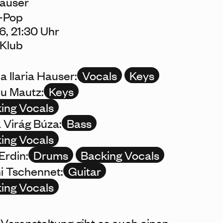
Hauser
–Pop
6, 21:30 Uhr
Klub
a Ilaria Hauser:
Vocals
Keys
u Mautz:
Keys
ing Vocals
 Virág Búza:
Bass
ing Vocals
Erdin:
Drums
Backing Vocals
i Tschennet:
Guitar
ing Vocals
 Veranstaltung gibt es auch einen