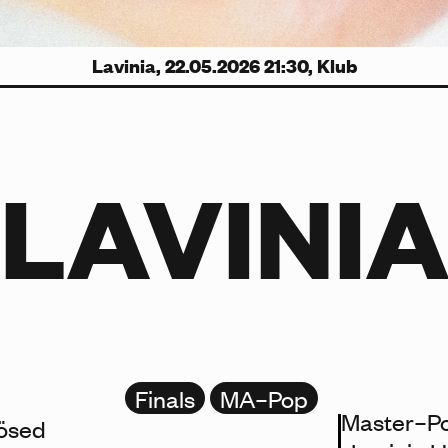
Lavinia, 22.05.2026 21:30, Klub
LAVINI
Finals
MA–Pop
Master–Po
lösed