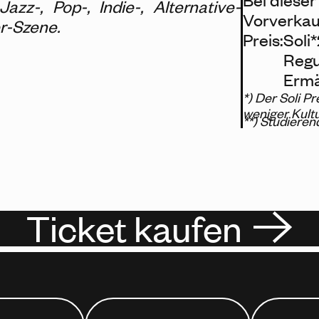
azz-, Pop-, Indie-, Alternative-
Vorverkau
er-Szene.
Preis:
Soli*
Regu
Ermä
*) Der Soli Pr
weniger Kult
**) Studieren
Ticket kaufen