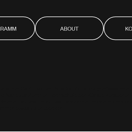
GRAMM
ABOUT
K
r ist ein Café, Bar und Musikklub für zeitgenössischen
ie Nähe zur Zürcher Hochschule der Künste kuratieren
chehen. Bei uns findet das Experiment neben hochpolier
 immer etwas zu entdecken.