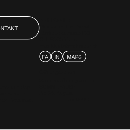
MEHRSPUR
Musikklub Toni-Areal
ONTAKT
Förrlibuckstrasse 109
CH–8005 Zürich
musikklub@mehrspur.ch
FA
IN
MAPS
Öffnungszeiten:
Sommeröffnungszeiten
SOMMEPAUSE
 Jazz und Pop.
Ab 24. August
 wir nah am
Di – Fr
ab 15:00
ten Acts statt.