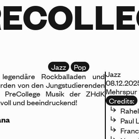
RECOLLE
Jazz
Pop
Jazz
r, legendäre Rockballaden und
08.12.202
erden von den Jungstudierenden
Mehrspur 
 PreCollege Musik der ZHdK
Credits:
svoll und beeindruckend!
Rahel
ana
Paul 
Franc