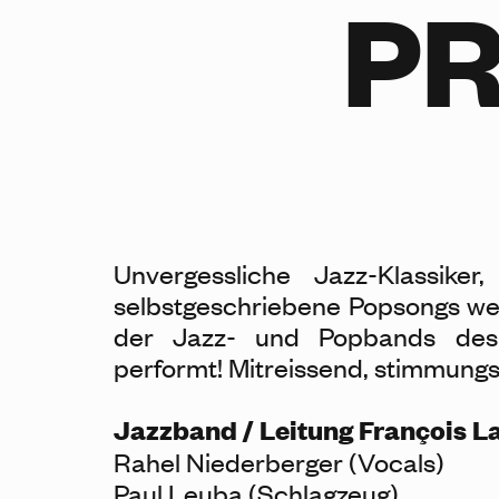
P
Unvergessliche Jazz-Klassike
selbstgeschriebene Popsongs w
der Jazz- und Popbands des
performt! Mitreissend, stimmung
Jazzband / Leitung François L
Rahel Niederberger (Vocals)
Paul Leuba (Schlagzeug)