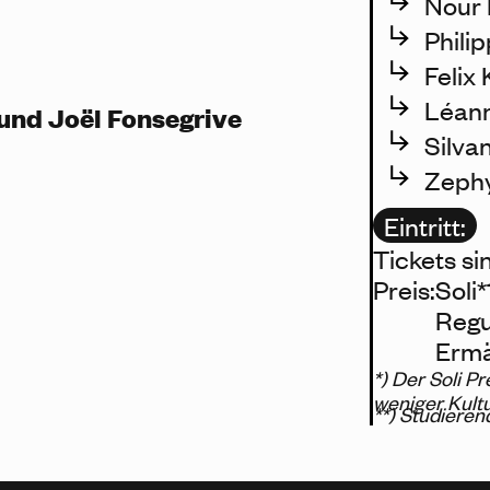
Nour 
Phili
Felix 
Léann
und Joël Fonsegrive
Silvan
Zephy
Eintritt:
Tickets si
Preis:
Soli*
Regu
Ermä
*) Der Soli Pr
weniger Kult
**) Studieren