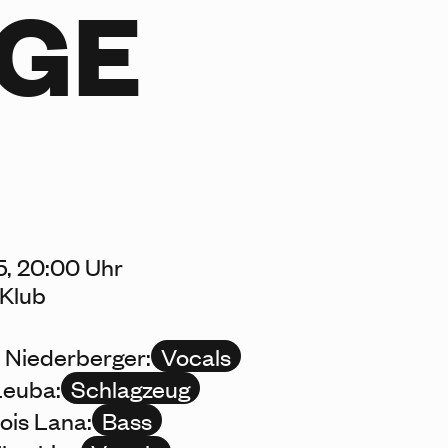
GE
5, 20:00 Uhr
Klub
 Niederberger:
Vocals
Leuba:
Schlagzeug
ois Lana:
Bass