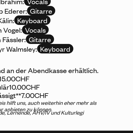
Ibrahim:
Vocals
pp Ederer:
Gitarre
Kälin:
Keyboard
 Vogel:
Vocals
 Fässler:
Gitarre
r Walmsley:
Keyboard
nd an der Abendkasse erhältlich.
15.00
CHF
lär
10.00
CHF
ssigt**
7.00
CHF
eis hilft uns, auch weiterhin eher mehr als
ur anbieten zu können.
de, Lernende, AHV/IV und Kulturlegi