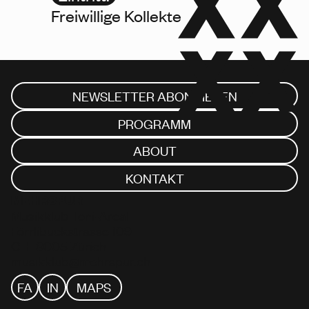
Freiwillige Kollekte
NEWSLETTER ABONNIEREN
PROGRAMM
ABOUT
KONTAKT
MEHRSPUR
Musikklub Toni-Areal
Förrlibuckstrasse 109
CH–8005 Zürich
musikklub@mehrspur.ch
FA
IN
MAPS