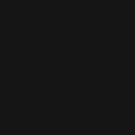
Öffnungszeiten:
Sommeröffnungszeiten
SOMMEPAUSE
Ab 24. August
Di – Fr
ab 15:00
Mehrspur ist ein Café, Bar und Musikklub für
zeitgenössischen Jazz und Pop. Durch die Nähe
zur Zürcher Hochschule der Künste kuratieren wir
nah am Zeitgeschehen. Bei uns findet das
Experiment neben hochpolierten Acts statt. Es gibt
immer etwas zu entdecken.