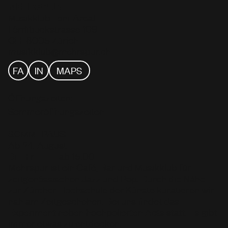
MEHRSPUR
Musikklub Toni-Areal
Förrlibuckstrasse 109
CH–8005 Zürich
musikklub@mehrspur.ch
FA
IN
MAPS
Öffnungszeiten:
Sommeröffnungszeiten
SOMMEPAUSE
Ab 24. August
Di – Fr
ab 15:00
Mehrspur ist ein Café, Bar und Musikklub für
zeitgenössischen Jazz und Pop. Durch die Nähe
zur Zürcher Hochschule der Künste kuratieren wir
nah am Zeitgeschehen. Bei uns findet das
Experiment neben hochpolierten Acts statt. Es gibt
immer etwas zu entdecken.