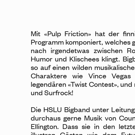
Mit «Pulp Friction» hat der finn
Programm komponiert, welches g
nach irgendetwas zwischen Roa
Humor und Klischees klingt. Bi
so auf einen wilden musikalischen
Charaktere wie Vince Vegas
legendären «Twist Contest», und
und Surfrock!
Die HSLU Bigband unter Leitung 
durchaus gerne Musik von Coun
Ellington. Dass sie in den let
illustren Gästen wie dem Fut