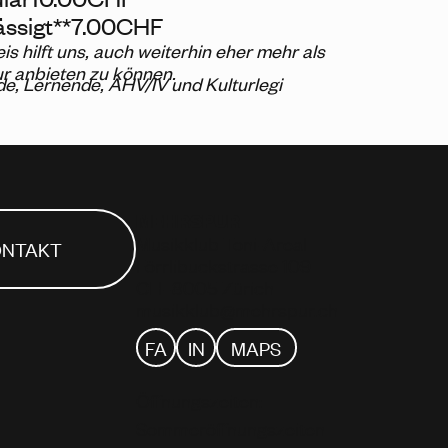
ssigt**
7.00
CHF
eis hilft uns, auch weiterhin eher mehr als
ur anbieten zu können.
de, Lernende, AHV/IV und Kulturlegi
MEHRSPUR
Musikklub Toni-Areal
ONTAKT
Förrlibuckstrasse 109
CH–8005 Zürich
musikklub@mehrspur.ch
FA
IN
MAPS
Öffnungszeiten:
Sommeröffnungszeiten