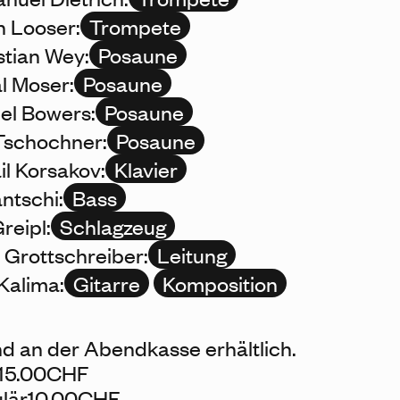
n Looser:
Trompete
tian Wey:
Posaune
l Moser:
Posaune
l Bowers:
Posaune
Tschochner:
Posaune
il Korsakov:
Klavier
antschi:
Bass
reipl:
Schlagzeug
 Grottschreiber:
Leitung
 Kalima:
Gitarre
Komposition
nd an der Abendkasse erhältlich.
15.00
CHF
lär
10.00
CHF