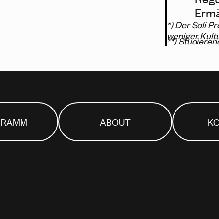
Ermä
*) Der Soli Pr
weniger Kult
**) Studieren
GRAMM
ABOUT
K