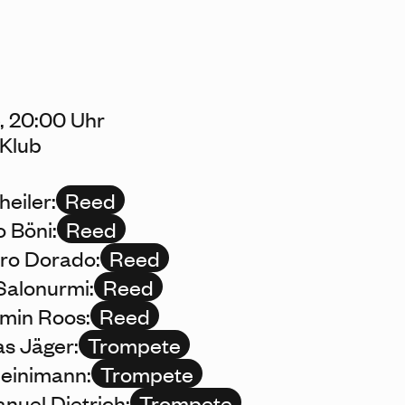
, 20:00 Uhr
Klub
heiler:
Reed
 Böni:
Reed
ro Dorado:
Reed
Salonurmi:
Reed
min Roos:
Reed
as Jäger:
Trompete
einimann:
Trompete
uel Dietrich:
Trompete