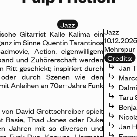
Jazz
Jazz
ische Gitarrist Kalle Kalima ein
10.12.2025
anz im Sinne Quentin Tarantinos
Mehrspur 
dmovie, Action, eigenwilligem
Credits:
gband und Zuhörerschaft werden
Jan T
 Ritt geschickt; inspiriert durch
 oder durch Szenen wie den
Marco
 mit Anleihen an 70er-Jahre Funk
Dalmi
Taru 
Benja
von David Grottschreiber spielt
Nicol
t Basie, Thad Jones oder Duke
Jan H
zten Jahren mit so diversen und
Emman
ure-Funk-Duo Knower, Hermeto