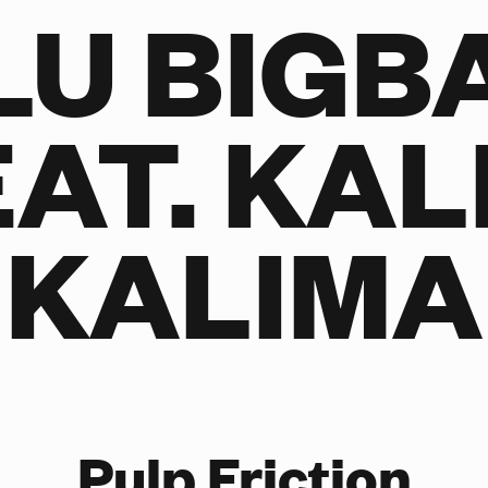
LU BIGB
EAT. KAL
KALIMA
Pulp Friction