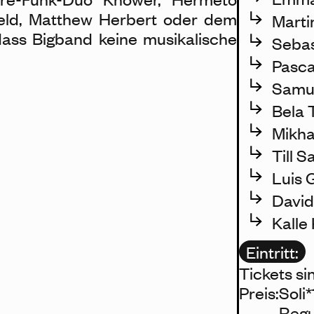
ield, Matthew Herbert oder dem
Marti
 dass Bigband keine musikalische
Sebas
Pasca
Samue
Bela 
Mikha
Till S
Luis G
David
Kalle
Eintritt:
Tickets si
Preis:
Soli*
Regu